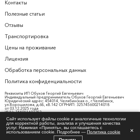
Контакты
Полезные статьи
Отзывы
Транспортировка
Цены на проживание
Лицензия
Обработка персональных данных
Политика конфиденциальности
Реквизиты ИП Обухов Георгий Евгеньевич
Индивидуальный предприниматель Обухов Георгий Евгеньевич
Юридический адрес: 454014, Челябинская о., г.Челябинск,
ул.Ворошилова, д.6Б, кВ.142 ОГРНИП: 325745600214018
от 03.12.2025 года
ИНН: 744911607352
Р/с: 40802810538260003876
Сайт использует файлы cookie и аналогичные технологии
Банк: ФИЛИАЛ «ЕКАТЕРИНБУРГСКИЙ» АО «АЛЬФА-БАНК»
для корректной работы, анализа и улучшения качества
ИНН банка: 7728168971
БИК: 046577964
услуг. Нажимая «Принять», вы соглашаетесь с
×
К/с: 30101810100000000964
использованием cookie. Подробнее —
Политика cookie
Принять