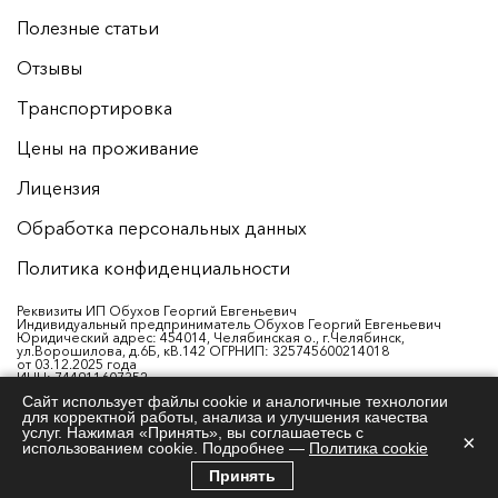
Полезные статьи
Отзывы
Транспортировка
Цены на проживание
Лицензия
Обработка персональных данных
Политика конфиденциальности
Реквизиты ИП Обухов Георгий Евгеньевич
Индивидуальный предприниматель Обухов Георгий Евгеньевич
Юридический адрес: 454014, Челябинская о., г.Челябинск,
ул.Ворошилова, д.6Б, кВ.142 ОГРНИП: 325745600214018
от 03.12.2025 года
ИНН: 744911607352
Р/с: 40802810538260003876
Сайт использует файлы cookie и аналогичные технологии
Банк: ФИЛИАЛ «ЕКАТЕРИНБУРГСКИЙ» АО «АЛЬФА-БАНК»
для корректной работы, анализа и улучшения качества
ИНН банка: 7728168971
БИК: 046577964
услуг. Нажимая «Принять», вы соглашаетесь с
×
К/с: 30101810100000000964
использованием cookie. Подробнее —
Политика cookie
Принять