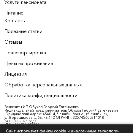
Услуги пансионата
Питание
Контакты
Полезные статьи
Отзывы
Транспортировка
Цены на проживание
Лицензия
Обработка персональных данных
Политика конфиденциальности
Реквизиты ИП Обухов Георгий Евгеньевич
Индивидуальный предприниматель Обухов Георгий Евгеньевич
Юридический адрес: 454014, Челябинская о., г.Челябинск,
ул.Ворошилова, д.6Б, кВ.142 ОГРНИП: 325745600214018
от 03.12.2025 года
ИНН: 744911607352
Р/с: 40802810538260003876
Сайт использует файлы cookie и аналогичные технологии
Банк: ФИЛИАЛ «ЕКАТЕРИНБУРГСКИЙ» АО «АЛЬФА-БАНК»