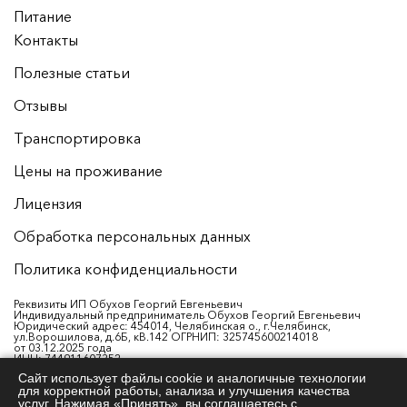
Питание
Контакты
Полезные статьи
Отзывы
Транспортировка
Цены на проживание
Лицензия
Обработка персональных данных
Политика конфиденциальности
Реквизиты ИП Обухов Георгий Евгеньевич
Индивидуальный предприниматель Обухов Георгий Евгеньевич
Юридический адрес: 454014, Челябинская о., г.Челябинск,
ул.Ворошилова, д.6Б, кВ.142 ОГРНИП: 325745600214018
от 03.12.2025 года
ИНН: 744911607352
Р/с: 40802810538260003876
Сайт использует файлы cookie и аналогичные технологии
Банк: ФИЛИАЛ «ЕКАТЕРИНБУРГСКИЙ» АО «АЛЬФА-БАНК»
для корректной работы, анализа и улучшения качества
ИНН банка: 7728168971
БИК: 046577964
услуг. Нажимая «Принять», вы соглашаетесь с