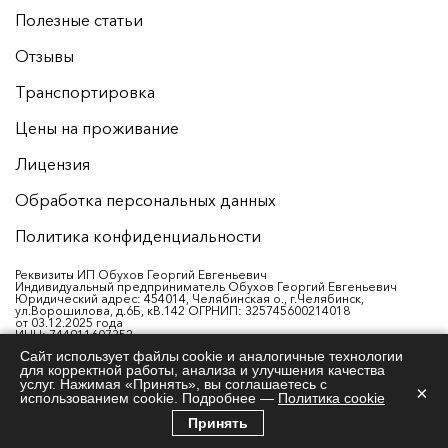
Полезные статьи
Отзывы
Транспортировка
Цены на проживание
Лицензия
Обработка персональных данных
Политика конфиденциальности
Реквизиты ИП Обухов Георгий Евгеньевич
Индивидуальный предприниматель Обухов Георгий Евгеньевич
Юридический адрес: 454014, Челябинская о., г.Челябинск,
ул.Ворошилова, д.6Б, кВ.142 ОГРНИП: 325745600214018
от 03.12.2025 года
ИНН: 744911607352
Р/с: 40802810538260003876
Сайт использует файлы cookie и аналогичные технологии
Банк: ФИЛИАЛ «ЕКАТЕРИНБУРГСКИЙ» АО «АЛЬФА-БАНК»
для корректной работы, анализа и улучшения качества
ИНН банка: 7728168971
БИК: 046577964
услуг. Нажимая «Принять», вы соглашаетесь с
×
К/с: 30101810100000000964
использованием cookie. Подробнее —
Политика cookie
Принять