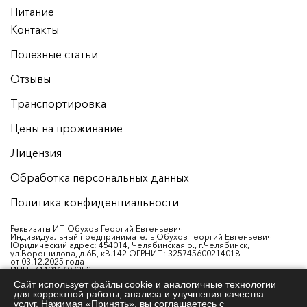
Питание
Контакты
Полезные статьи
Отзывы
Транспортировка
Цены на проживание
Лицензия
Обработка персональных данных
Политика конфиденциальности
Реквизиты ИП Обухов Георгий Евгеньевич
Индивидуальный предприниматель Обухов Георгий Евгеньевич
Юридический адрес: 454014, Челябинская о., г.Челябинск,
ул.Ворошилова, д.6Б, кВ.142 ОГРНИП: 325745600214018
от 03.12.2025 года
ИНН: 744911607352
Р/с: 40802810538260003876
Сайт использует файлы cookie и аналогичные технологии
Банк: ФИЛИАЛ «ЕКАТЕРИНБУРГСКИЙ» АО «АЛЬФА-БАНК»
для корректной работы, анализа и улучшения качества
ИНН банка: 7728168971
БИК: 046577964
услуг. Нажимая «Принять», вы соглашаетесь с